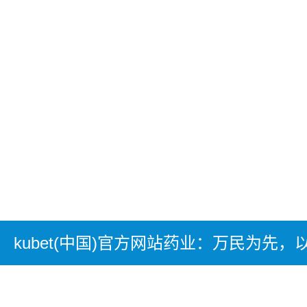
kubet(中国)官方网站药业：万民为先