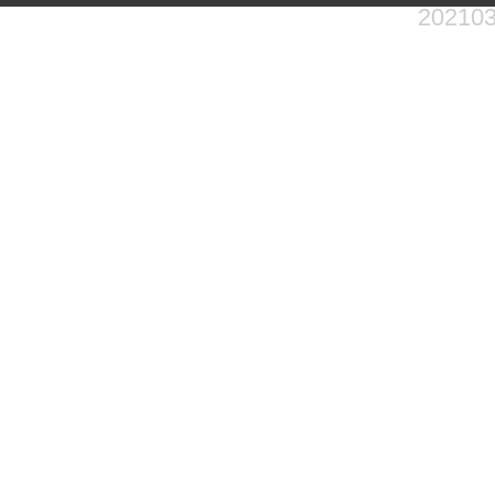
20210
XK平台
KAIYUN「中国开云」官方网站
星空官网首页-星空xk官网平
KAIYUN （中国）官方网站
乐竞体育
kubet在线网站