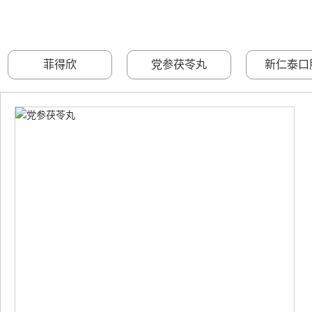
菲得欣
党参茯苓丸
新仁泰口