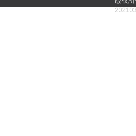
版权所有 
20210
XK平台
KAIYUN「中国开云」官方网站
星空官网首页-星空xk官网平
KAIYUN （中国）官方网站
乐竞体育
kubet在线网站