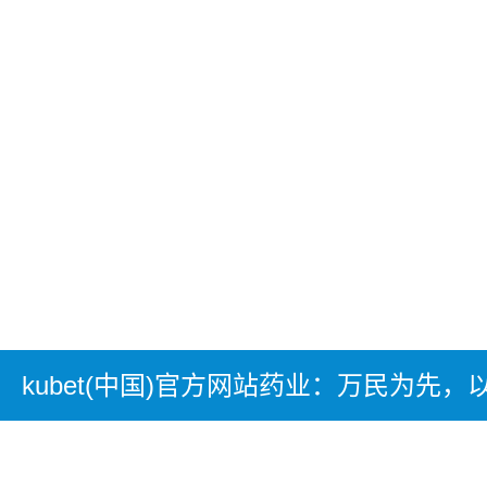
kubet(中国)官方网站药业：万民为先