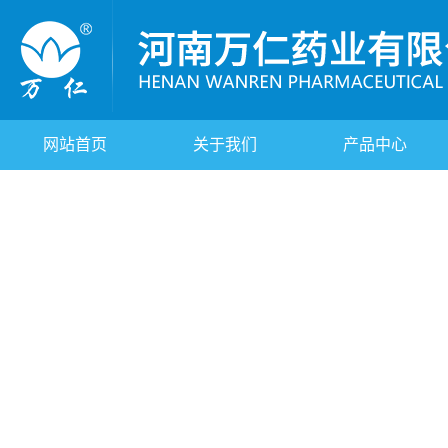
网站首页
关于我们
产品中心